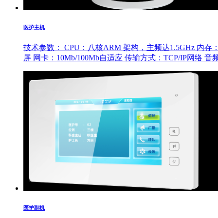
医护主机
技术参数： CPU：八核ARM 架构，主频达1.5GHz 内存：DD
屏 网卡：10Mb/100Mb自适应 传输方式：TCP/IP网
医护副机