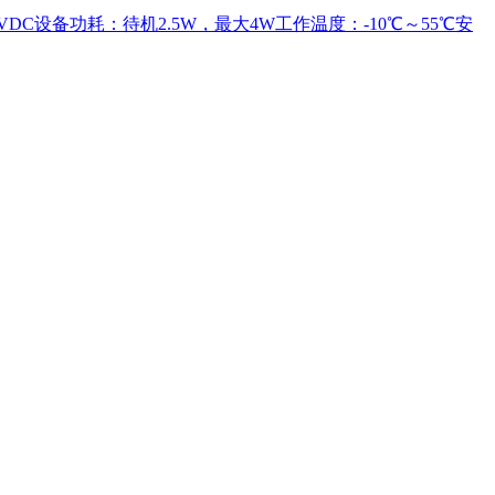
VDC设备功耗：待机2.5W，最大4W工作温度：-10℃～55℃安