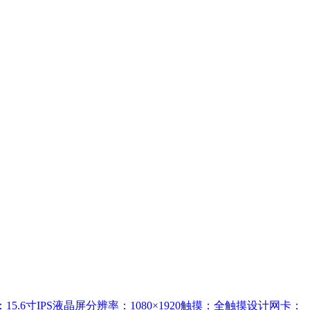
15.6寸IPS液晶屏分辨率：1080×1920触摸：全触摸设计网卡：