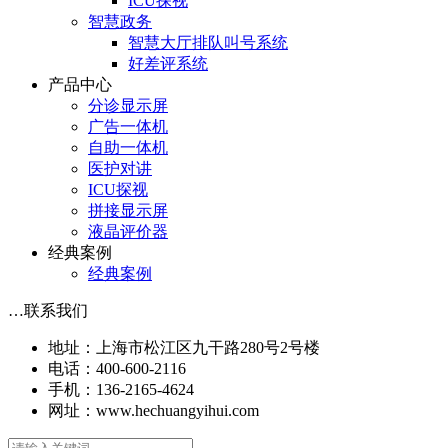
ICU探视
智慧政务
智慧大厅排队叫号系统
好差评系统
产品中心
分诊显示屏
广告一体机
自助一体机
医护对讲
ICU探视
拼接显示屏
液晶评价器
经典案例
经典案例
…
联系我们
地址：上海市松江区九干路280号2号楼
电话：400-600-2116
手机：136-2165-4624
网址：www.hechuangyihui.com