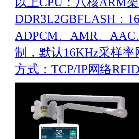
以上CPU：八核ARM架
DDR3L2GBFLASH
ADPCM、AMR、AA
制，默认16KHz采样率网
方式：TCP/IP网络RF