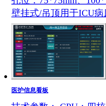
孔位：75*75mm、10
壁挂式/吊顶用于ICU
医护信息看板