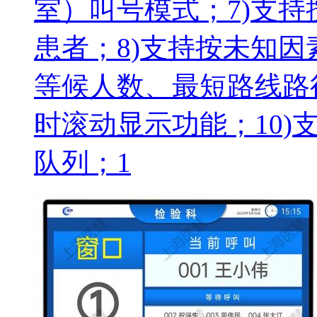
室）叫号模式；7)支
患者；8)支持按未知
等候人数、最短路线路
时滚动显示功能；10
队列；1